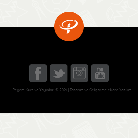
Pegem Kurs ve Yayınları © 2021 | Tasarım ve Geliştirme eKare Yazılım