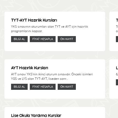
TYT-AYT Hazırlık Kursları
T
YKS sınavının oturumları olan TYT ve AYT için hazırlık
T
programlarını kapsar.
o
BILGI AL
FIYAT HESAPLA
ÖN KAYIT
AYT Hazırlık Kursları
L
AYT sınavı YKS'nin ikinci oturum sınavıdır. Önceki isimleri
6
YGS ve LYS olan TYT-AYT, liseden sonr...
BILGI AL
FIYAT HESAPLA
ÖN KAYIT
Lise Okula Yardımcı Kurslar