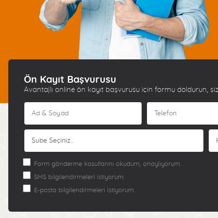
Ön Kayıt Başvurusu
Avantajlı online ön kayıt başvurusu için formu doldurun, siz
Form gönderme koşullarını okudum, onaylıyorum.
SMS bilgilendirmeleri istiyorum.
E-posta bilgilendirmeleri istiyorum.