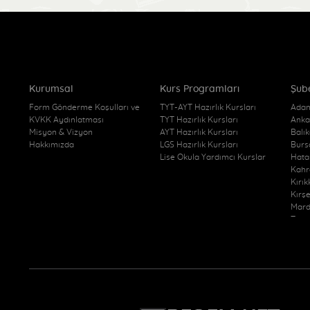
Kurumsal
Kurs Programları
Şub
Form Gönderme Koşulları ve
TYT-AYT Hazırlık Kursları
Adan
KVKK Aydınlatması
TYT Hazırlık Kursları
Anka
Misyon & Vizyon
AYT Hazırlık Kursları
Balı
Hakkımızda
LGS Hazırlık Kursları
Burs
Lise Okula Yardımcı Kurslar
Hata
Kahr
Kırı
Kırş
Mard
Trab
Kurs
Van 
Yozg
Yozg