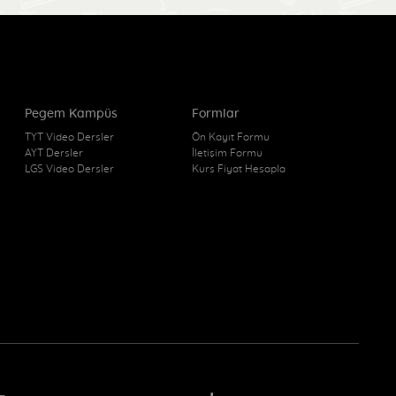
Pegem Kampüs
Formlar
TYT Video Dersler
Ön Kayıt Formu
AYT Dersler
İletişim Formu
LGS Video Dersler
Kurs Fiyat Hesapla