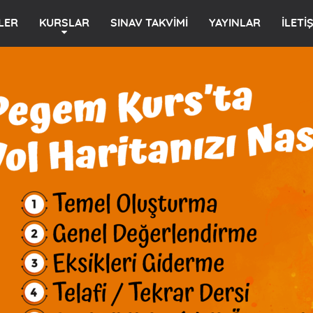
LER
KURSLAR
SINAV TAKVİMİ
YAYINLAR
İLETİ