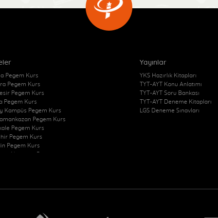
eler
Yayınlar
a Pegem Kurs
YKS Hazırlık Kitapları
ra Pegem Kurs
TYT-AYT Konu Anlatımı
kesir Pegem Kurs
TYT-AYT Soru Bankası
a Pegem Kurs
TYT-AYT Deneme Kitapları
y Kampüs Pegem Kurs
LGS Deneme Sınavları
amankazan Pegem Kurs
kkale Pegem Kurs
ehir Pegem Kurs
in Pegem Kurs
zon Akçaabat Pegem
Pegem Kurs
at Merkez Pegem Kurs
at Sorgun Pegem Kurs