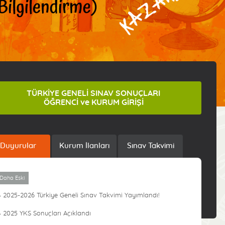
TÜRKİYE GENELİ SINAV SONUÇLARI
ÖĞRENCİ ve KURUM GİRİŞİ
Duyurular
Kurum İlanları
Sınav Takvimi
Daha Eski
2025-2026 Türkiye Geneli Sınav Takvimi Yayımlandı!
2025 YKS Sonuçları Açıklandı