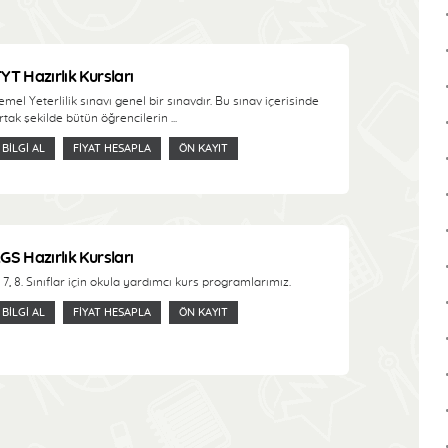
YT Hazırlık Kursları
emel Yeterlilik sınavı genel bir sınavdır. Bu sınav içerisinde
rtak şekilde bütün öğrencilerin ...
BILGI AL
FIYAT HESAPLA
ÖN KAYIT
GS Hazırlık Kursları
, 7, 8. Sınıflar için okula yardımcı kurs programlarımız.
BILGI AL
FIYAT HESAPLA
ÖN KAYIT