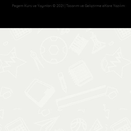
Pegem Kurs ve Yayınları © 2021 | Tasarım ve Geliştirme eKare Yazılım